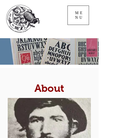
ME
NU
About