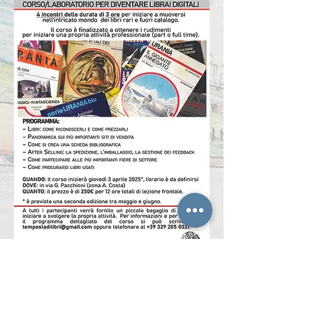
© tutti diritti riservati Scripta Operandi –
P.IVA 03659751204