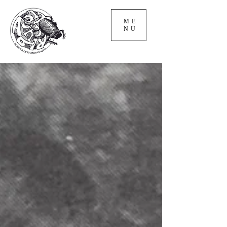
ME
NU