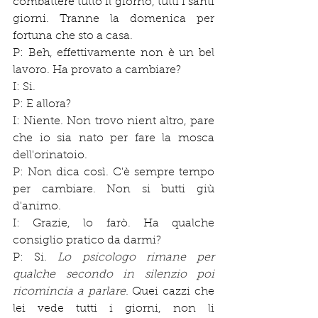
combattere tutto il giorno, tutti i santi 
giorni. Tranne la domenica per 
fortuna che sto a casa.
P: Beh, effettivamente non è un bel 
lavoro. Ha provato a cambiare?
I: Si.
P: E allora?
I: Niente. Non trovo nient altro, pare 
che io sia nato per fare la mosca 
dell'orinatoio.
P: Non dica così. C'è sempre tempo 
per cambiare. Non si butti giù 
d'animo.
I: Grazie, lo farò. Ha qualche 
consiglio pratico da darmi?
P: Si. 
Lo psicologo rimane per 
qualche secondo in silenzio poi 
ricomincia a parlare.
 Quei cazzi che 
lei vede tutti i giorni, non li 