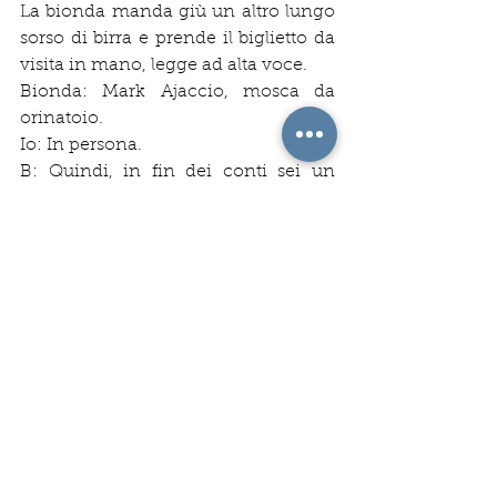
La bionda manda giù un altro lungo 
sorso di birra e prende il biglietto da 
visita in mano, legge ad alta voce.
Bionda: Mark Ajaccio, mosca da 
orinatoio.
Io: In persona.
B: Quindi, in fin dei conti sei un 
bersaglio da centrare.
I: In un certo qual modo.
B: Ma come fai per otto ore al 
giorno?
I: Il trucco sta nell'immagine i cazzi, 
non che ti stanno pisciando 
addosso, ma nel mentre compiono 
l'atto sessuale. Duri e gonfi di 
sperma. Me l'ha detto lo psicologo di 
fare questo giochetto.
B: Se lo dice lui...
I: Tu invece cosa fai per lavoro?