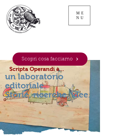
ME
NU
Scopri cosa facciamo
Scripta Operandi è...
un laboratorio
editoriale.
Storie, ricerche, idee.