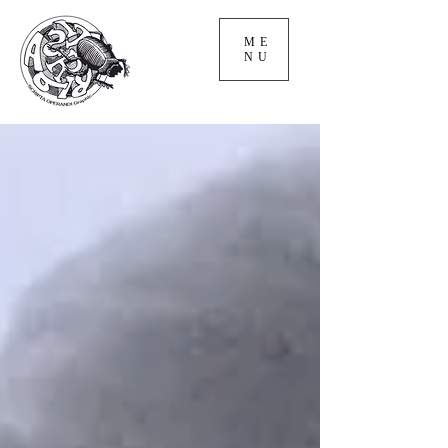
ME
NU