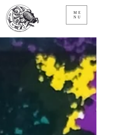
ME
NU