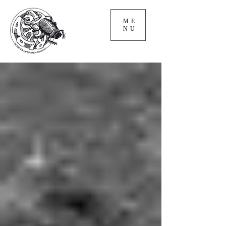
ME
NU